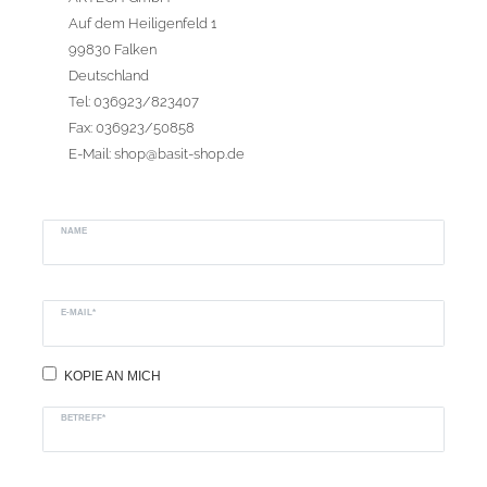
Auf dem Heiligenfeld 1
99830 Falken
Deutschland
Tel: 036923/823407
Fax: 036923/50858
E-Mail: shop@basit-shop.de
NAME
E-MAIL*
KOPIE AN MICH
BETREFF*