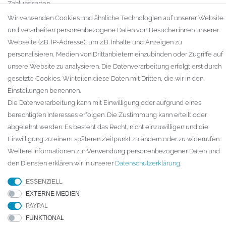
Zahlungsarten
Versandarten & -kosten
Wir verwenden Cookies und ähnliche Technologien auf unserer Website
Widerrufsrecht
und verarbeiten personenbezogene Daten von Besucher:innen unserer
Warenkorb
Webseite (z.B. IP-Adresse), um z.B. Inhalte und Anzeigen zu
Zur Kasse
personalisieren, Medien von Drittanbietern einzubinden oder Zugriffe auf
Gewerbekunden
unsere Website zu analysieren. Die Datenverarbeitung erfolgt erst durch
gesetzte Cookies. Wir teilen diese Daten mit Dritten, die wir in den
KAUFVERTRAG WIDERRUFEN
Einstellungen benennen.
UNTERNEHMEN
Die Datenverarbeitung kann mit Einwilligung oder aufgrund eines
berechtigten Interesses erfolgen. Die Zustimmung kann erteilt oder
Kontakt
abgelehnt werden. Es besteht das Recht, nicht einzuwilligen und die
Datenschutzerklärung
Einwilligung zu einem späteren Zeitpunkt zu ändern oder zu widerrufen.
AGB
Weitere Informationen zur Verwendung personenbezogener Daten und
Impressum
den Diensten erklären wir in unserer
Daten­schutz­erklärung
.
ESSENZIELL
EXTERNE MEDIEN
© Copyright 2026 ARTECH GmbH. Alle Rechte vorbehalten.
PAYPAL
FUNKTIONAL
* Für Lieferungen nach Deutschland. Die Lieferzeiten für andere