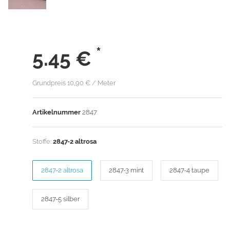
*
5.45
€
Grundpreis
10,90 € / Meter
Artikelnummer
2847
Stoffe:
2847-2 altrosa
2847-2 altrosa
2847-3 mint
2847-4 taupe
2847-5 silber