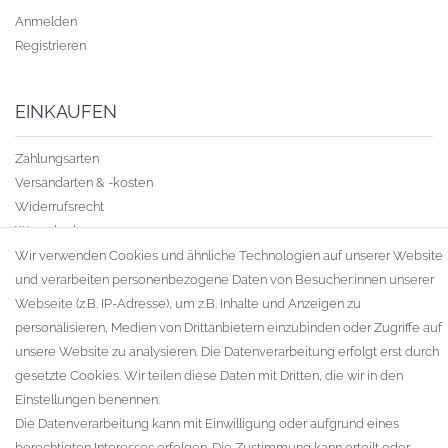
Anmelden
Registrieren
EINKAUFEN
Zahlungsarten
Versandarten & -kosten
Widerrufsrecht
Warenkorb
Zur Kasse
Wir verwenden Cookies und ähnliche Technologien auf unserer Website
Gewerbekunden
und verarbeiten personenbezogene Daten von Besucher:innen unserer
Webseite (z.B. IP-Adresse), um z.B. Inhalte und Anzeigen zu
KAUFVERTRAG WIDERRUFEN
personalisieren, Medien von Drittanbietern einzubinden oder Zugriffe auf
unsere Website zu analysieren. Die Datenverarbeitung erfolgt erst durch
UNTERNEHMEN
gesetzte Cookies. Wir teilen diese Daten mit Dritten, die wir in den
Einstellungen benennen.
Kontakt
Die Datenverarbeitung kann mit Einwilligung oder aufgrund eines
Datenschutzerklärung
berechtigten Interesses erfolgen. Die Zustimmung kann erteilt oder