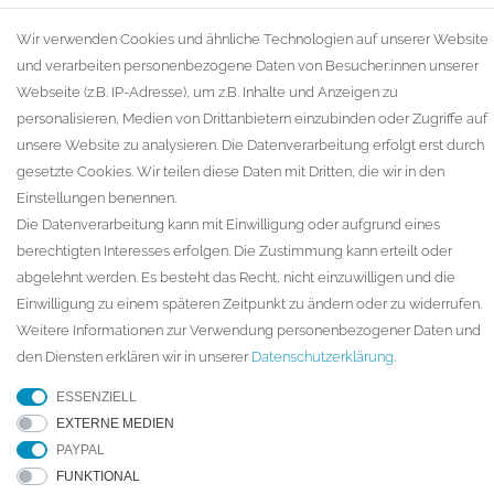
Zahlungsarten
Wir verwenden Cookies und ähnliche Technologien auf unserer Website
Versandarten & -kosten
und verarbeiten personenbezogene Daten von Besucher:innen unserer
Widerrufsrecht
Webseite (z.B. IP-Adresse), um z.B. Inhalte und Anzeigen zu
Warenkorb
personalisieren, Medien von Drittanbietern einzubinden oder Zugriffe auf
Zur Kasse
unsere Website zu analysieren. Die Datenverarbeitung erfolgt erst durch
Gewerbekunden
gesetzte Cookies. Wir teilen diese Daten mit Dritten, die wir in den
Einstellungen benennen.
KAUFVERTRAG WIDERRUFEN
Die Datenverarbeitung kann mit Einwilligung oder aufgrund eines
UNTERNEHMEN
berechtigten Interesses erfolgen. Die Zustimmung kann erteilt oder
abgelehnt werden. Es besteht das Recht, nicht einzuwilligen und die
Kontakt
Einwilligung zu einem späteren Zeitpunkt zu ändern oder zu widerrufen.
Datenschutzerklärung
Weitere Informationen zur Verwendung personenbezogener Daten und
AGB
den Diensten erklären wir in unserer
Daten­schutz­erklärung
.
Impressum
ESSENZIELL
EXTERNE MEDIEN
PAYPAL
© Copyright 2026 ARTECH GmbH. Alle Rechte vorbehalten.
FUNKTIONAL