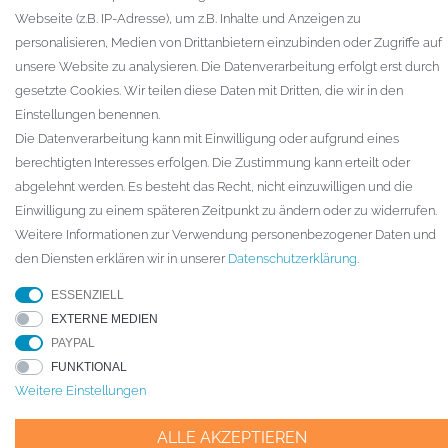
Gewerbekunden
Webseite (z.B. IP-Adresse), um z.B. Inhalte und Anzeigen zu
personalisieren, Medien von Drittanbietern einzubinden oder Zugriffe auf
KAUFVERTRAG WIDERRUFEN
unsere Website zu analysieren. Die Datenverarbeitung erfolgt erst durch
UNTERNEHMEN
gesetzte Cookies. Wir teilen diese Daten mit Dritten, die wir in den
Einstellungen benennen.
Kontakt
Die Datenverarbeitung kann mit Einwilligung oder aufgrund eines
Datenschutzerklärung
berechtigten Interesses erfolgen. Die Zustimmung kann erteilt oder
AGB
abgelehnt werden. Es besteht das Recht, nicht einzuwilligen und die
Impressum
Einwilligung zu einem späteren Zeitpunkt zu ändern oder zu widerrufen.
Weitere Informationen zur Verwendung personenbezogener Daten und
den Diensten erklären wir in unserer
Daten­schutz­erklärung
.
© Copyright 2026 ARTECH GmbH. Alle Rechte vorbehalten.
ESSENZIELL
* Für Lieferungen nach Deutschland. Die Lieferzeiten für andere
EXTERNE MEDIEN
Länder und die Informationen zur Berechnung des Liefertermins finden
PAYPAL
Sie hier
Versandarten & -kosten
FUNKTIONAL
Weitere Einstellungen
ALLE AKZEPTIEREN