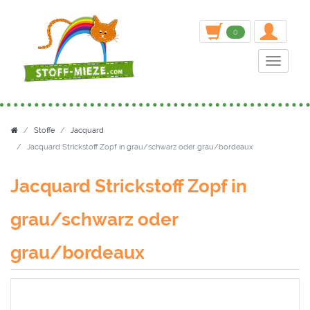
inden
0
Toggle n
Stoffe
Jacquard
Jacquard Strickstoff Zopf in grau/schwarz oder grau/bordeaux
Jacquard Strickstoff Zopf in
grau/schwarz oder
grau/bordeaux