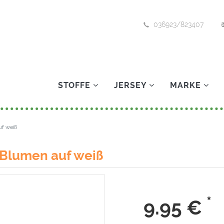
036923/823407
STOFFE
JERSEY
MARKE
uf weiß
 Blumen auf weiß
*
9.95
€