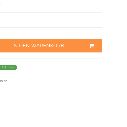
r
IN DEN WARENKORB
it 2-3 Tage
osten