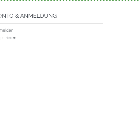
ONTO & ANMELDUNG
melden
istrieren