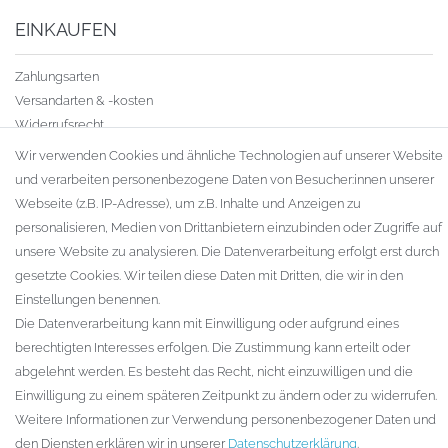
EINKAUFEN
Zahlungsarten
Versandarten & -kosten
Widerrufsrecht
Warenkorb
Wir verwenden Cookies und ähnliche Technologien auf unserer Website
Zur Kasse
und verarbeiten personenbezogene Daten von Besucher:innen unserer
Gewerbekunden
Webseite (z.B. IP-Adresse), um z.B. Inhalte und Anzeigen zu
personalisieren, Medien von Drittanbietern einzubinden oder Zugriffe auf
KAUFVERTRAG WIDERRUFEN
unsere Website zu analysieren. Die Datenverarbeitung erfolgt erst durch
UNTERNEHMEN
gesetzte Cookies. Wir teilen diese Daten mit Dritten, die wir in den
Einstellungen benennen.
Kontakt
Die Datenverarbeitung kann mit Einwilligung oder aufgrund eines
Datenschutzerklärung
berechtigten Interesses erfolgen. Die Zustimmung kann erteilt oder
AGB
abgelehnt werden. Es besteht das Recht, nicht einzuwilligen und die
Impressum
Einwilligung zu einem späteren Zeitpunkt zu ändern oder zu widerrufen.
Weitere Informationen zur Verwendung personenbezogener Daten und
den Diensten erklären wir in unserer
Daten­schutz­erklärung
.