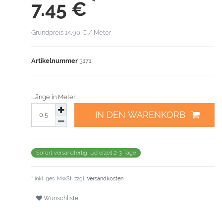
*
7.45
€
Grundpreis
14,90 € / Meter
Artikelnummer
3171
Länge in Meter:
IN DEN WARENKORB
Sofort versandfertig, Lieferzeit 2-3 Tage
* inkl. ges. MwSt. zzgl.
Versandkosten
Wunschliste