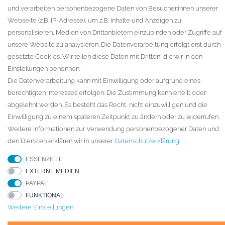
Zur Kasse
und verarbeiten personenbezogene Daten von Besucher:innen unserer
Gewerbekunden
Webseite (z.B. IP-Adresse), um z.B. Inhalte und Anzeigen zu
personalisieren, Medien von Drittanbietern einzubinden oder Zugriffe auf
KAUFVERTRAG WIDERRUFEN
unsere Website zu analysieren. Die Datenverarbeitung erfolgt erst durch
UNTERNEHMEN
gesetzte Cookies. Wir teilen diese Daten mit Dritten, die wir in den
Einstellungen benennen.
Kontakt
Die Datenverarbeitung kann mit Einwilligung oder aufgrund eines
Datenschutzerklärung
berechtigten Interesses erfolgen. Die Zustimmung kann erteilt oder
AGB
abgelehnt werden. Es besteht das Recht, nicht einzuwilligen und die
Impressum
Einwilligung zu einem späteren Zeitpunkt zu ändern oder zu widerrufen.
Weitere Informationen zur Verwendung personenbezogener Daten und
den Diensten erklären wir in unserer
Daten­schutz­erklärung
.
© Copyright 2026 ARTECH GmbH. Alle Rechte vorbehalten.
ESSENZIELL
* Für Lieferungen nach Deutschland. Die Lieferzeiten für andere
EXTERNE MEDIEN
Länder und die Informationen zur Berechnung des Liefertermins finden
PAYPAL
Sie hier
Versandarten & -kosten
FUNKTIONAL
Weitere Einstellungen