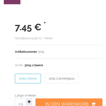
*
7.45
€
Grundpreis
14,90 € / Meter
Artikelnummer
3015
Stoffe:
3015-1 beere
3015-1 beere
3015-3 dunkelgrau
Länge in Meter:
IN DEN WARENKORB