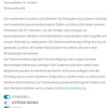
Versandarten & -kosten
Widerrufsrecht
Warenkorb
Wir verwenden Cookies und ähnliche Technologien auf unserer Website
Zur Kasse
und verarbeiten personenbezogene Daten von Besucher:innen unserer
Gewerbekunden
Webseite (z.B. IP-Adresse), um z.B. Inhalte und Anzeigen zu
personalisieren, Medien von Drittanbietern einzubinden oder Zugriffe auf
KAUFVERTRAG WIDERRUFEN
unsere Website zu analysieren. Die Datenverarbeitung erfolgt erst durch
UNTERNEHMEN
gesetzte Cookies. Wir teilen diese Daten mit Dritten, die wir in den
Einstellungen benennen.
Kontakt
Die Datenverarbeitung kann mit Einwilligung oder aufgrund eines
Datenschutzerklärung
berechtigten Interesses erfolgen. Die Zustimmung kann erteilt oder
AGB
abgelehnt werden. Es besteht das Recht, nicht einzuwilligen und die
Impressum
Einwilligung zu einem späteren Zeitpunkt zu ändern oder zu widerrufen.
Weitere Informationen zur Verwendung personenbezogener Daten und
den Diensten erklären wir in unserer
Daten­schutz­erklärung
.
© Copyright 2026 ARTECH GmbH. Alle Rechte vorbehalten.
ESSENZIELL
* Für Lieferungen nach Deutschland. Die Lieferzeiten für andere
EXTERNE MEDIEN
Länder und die Informationen zur Berechnung des Liefertermins finden