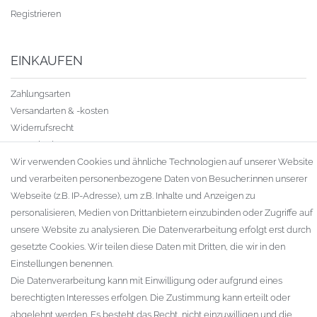
Registrieren
EINKAUFEN
Zahlungsarten
Versandarten & -kosten
Widerrufsrecht
Warenkorb
Wir verwenden Cookies und ähnliche Technologien auf unserer Website
Zur Kasse
und verarbeiten personenbezogene Daten von Besucher:innen unserer
Gewerbekunden
Webseite (z.B. IP-Adresse), um z.B. Inhalte und Anzeigen zu
KAUFVERTRAG WIDERRUFEN
personalisieren, Medien von Drittanbietern einzubinden oder Zugriffe auf
unsere Website zu analysieren. Die Datenverarbeitung erfolgt erst durch
UNTERNEHMEN
gesetzte Cookies. Wir teilen diese Daten mit Dritten, die wir in den
Einstellungen benennen.
Kontakt
Die Datenverarbeitung kann mit Einwilligung oder aufgrund eines
Datenschutzerklärung
berechtigten Interesses erfolgen. Die Zustimmung kann erteilt oder
AGB
abgelehnt werden. Es besteht das Recht, nicht einzuwilligen und die
Impressum