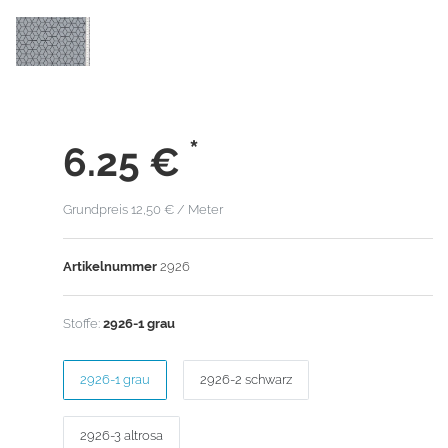
*
6.25
€
Grundpreis
12,50 € / Meter
Artikelnummer
2926
Stoffe:
2926-1 grau
2926-1 grau
2926-2 schwarz
2926-3 altrosa