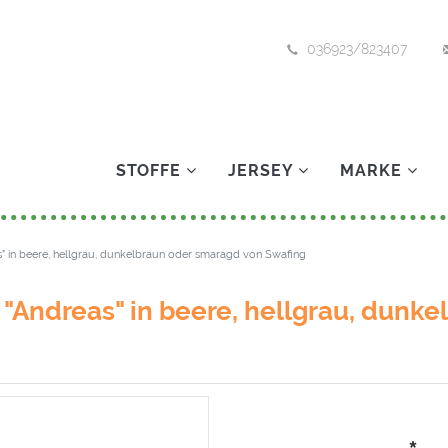
036923/823407
STOFFE
JERSEY
MARKE
" in beere, hellgrau, dunkelbraun oder smaragd von Swafing
"Andreas" in beere, hellgrau, dunk