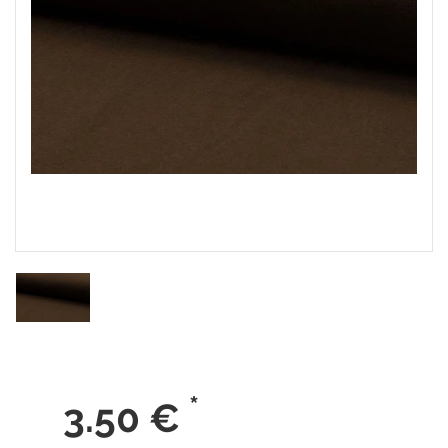
*
3.50
€