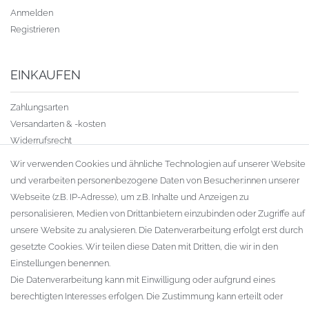
Anmelden
Registrieren
EINKAUFEN
Zahlungsarten
Versandarten & -kosten
Widerrufsrecht
Warenkorb
Wir verwenden Cookies und ähnliche Technologien auf unserer Website
Zur Kasse
und verarbeiten personenbezogene Daten von Besucher:innen unserer
Gewerbekunden
Webseite (z.B. IP-Adresse), um z.B. Inhalte und Anzeigen zu
personalisieren, Medien von Drittanbietern einzubinden oder Zugriffe auf
KAUFVERTRAG WIDERRUFEN
unsere Website zu analysieren. Die Datenverarbeitung erfolgt erst durch
UNTERNEHMEN
gesetzte Cookies. Wir teilen diese Daten mit Dritten, die wir in den
Einstellungen benennen.
Kontakt
Die Datenverarbeitung kann mit Einwilligung oder aufgrund eines
Datenschutzerklärung
berechtigten Interesses erfolgen. Die Zustimmung kann erteilt oder
AGB