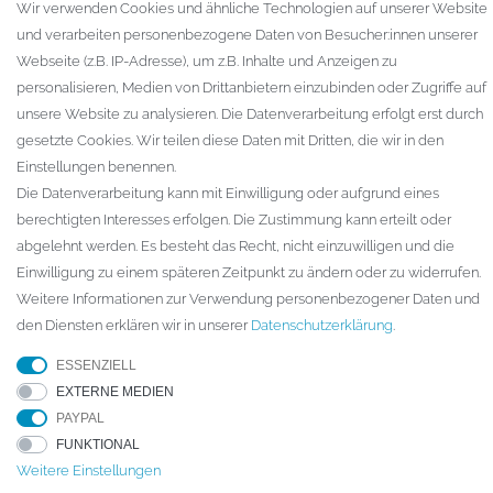
Wir verwenden Cookies und ähnliche Technologien auf unserer Website
Zur Kasse
und verarbeiten personenbezogene Daten von Besucher:innen unserer
Gewerbekunden
Webseite (z.B. IP-Adresse), um z.B. Inhalte und Anzeigen zu
personalisieren, Medien von Drittanbietern einzubinden oder Zugriffe auf
KAUFVERTRAG WIDERRUFEN
unsere Website zu analysieren. Die Datenverarbeitung erfolgt erst durch
UNTERNEHMEN
gesetzte Cookies. Wir teilen diese Daten mit Dritten, die wir in den
Einstellungen benennen.
Kontakt
Die Datenverarbeitung kann mit Einwilligung oder aufgrund eines
Datenschutzerklärung
berechtigten Interesses erfolgen. Die Zustimmung kann erteilt oder
AGB
abgelehnt werden. Es besteht das Recht, nicht einzuwilligen und die
Impressum
Einwilligung zu einem späteren Zeitpunkt zu ändern oder zu widerrufen.
Weitere Informationen zur Verwendung personenbezogener Daten und
den Diensten erklären wir in unserer
Daten­schutz­erklärung
.
© Copyright 2026 ARTECH GmbH. Alle Rechte vorbehalten.
ESSENZIELL
* Für Lieferungen nach Deutschland. Die Lieferzeiten für andere
EXTERNE MEDIEN
Länder und die Informationen zur Berechnung des Liefertermins finden
PAYPAL
Sie hier
Versandarten & -kosten
FUNKTIONAL
Weitere Einstellungen