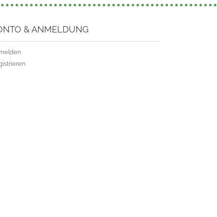
ONTO & ANMELDUNG
melden
istrieren