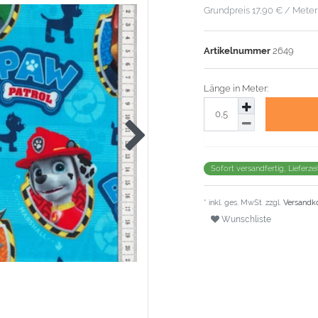
Grundpreis
17,90 € / Meter
Artikelnummer
2649
Länge in Meter:
Sofort versandfertig, Lieferze
* inkl. ges. MwSt. zzgl.
Versandk
Wunschliste