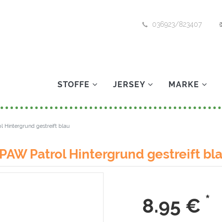
036923/823407
STOFFE
JERSEY
MARKE
l Hintergrund gestreift blau
PAW Patrol Hintergrund gestreift bl
*
8.95
€