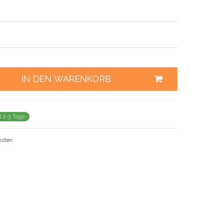
IN DEN WARENKORB
it 2-3 Tage
osten