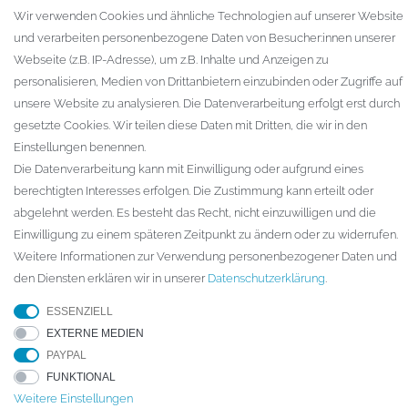
Warenkorb
Wir verwenden Cookies und ähnliche Technologien auf unserer Website
Zur Kasse
und verarbeiten personenbezogene Daten von Besucher:innen unserer
Gewerbekunden
Webseite (z.B. IP-Adresse), um z.B. Inhalte und Anzeigen zu
personalisieren, Medien von Drittanbietern einzubinden oder Zugriffe auf
KAUFVERTRAG WIDERRUFEN
unsere Website zu analysieren. Die Datenverarbeitung erfolgt erst durch
UNTERNEHMEN
gesetzte Cookies. Wir teilen diese Daten mit Dritten, die wir in den
Einstellungen benennen.
Kontakt
Die Datenverarbeitung kann mit Einwilligung oder aufgrund eines
Datenschutzerklärung
berechtigten Interesses erfolgen. Die Zustimmung kann erteilt oder
AGB
abgelehnt werden. Es besteht das Recht, nicht einzuwilligen und die
Impressum
Einwilligung zu einem späteren Zeitpunkt zu ändern oder zu widerrufen.
Weitere Informationen zur Verwendung personenbezogener Daten und
den Diensten erklären wir in unserer
Daten­schutz­erklärung
.
© Copyright 2026 ARTECH GmbH. Alle Rechte vorbehalten.
ESSENZIELL
* Für Lieferungen nach Deutschland. Die Lieferzeiten für andere
EXTERNE MEDIEN
Länder und die Informationen zur Berechnung des Liefertermins finden
PAYPAL
Sie hier
Versandarten & -kosten
FUNKTIONAL
Weitere Einstellungen