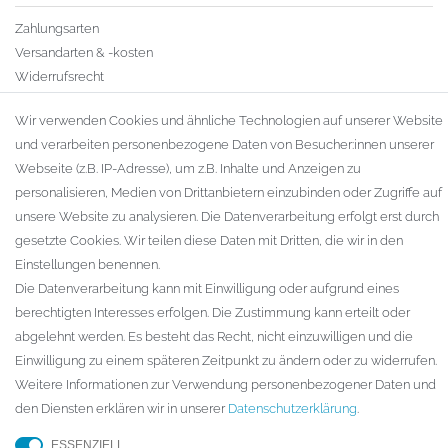
Zahlungsarten
Versandarten & -kosten
Widerrufsrecht
Warenkorb
Wir verwenden Cookies und ähnliche Technologien auf unserer Website
Zur Kasse
und verarbeiten personenbezogene Daten von Besucher:innen unserer
Gewerbekunden
Webseite (z.B. IP-Adresse), um z.B. Inhalte und Anzeigen zu
personalisieren, Medien von Drittanbietern einzubinden oder Zugriffe auf
KAUFVERTRAG WIDERRUFEN
unsere Website zu analysieren. Die Datenverarbeitung erfolgt erst durch
UNTERNEHMEN
gesetzte Cookies. Wir teilen diese Daten mit Dritten, die wir in den
Einstellungen benennen.
Kontakt
Die Datenverarbeitung kann mit Einwilligung oder aufgrund eines
Datenschutzerklärung
berechtigten Interesses erfolgen. Die Zustimmung kann erteilt oder
AGB
abgelehnt werden. Es besteht das Recht, nicht einzuwilligen und die
Impressum
Einwilligung zu einem späteren Zeitpunkt zu ändern oder zu widerrufen.
Weitere Informationen zur Verwendung personenbezogener Daten und
den Diensten erklären wir in unserer
Daten­schutz­erklärung
.
© Copyright 2026 ARTECH GmbH. Alle Rechte vorbehalten.
ESSENZIELL