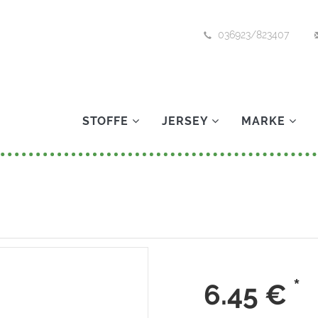
036923/823407
STOFFE
JERSEY
MARKE
*
6.45
€