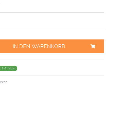
IN DEN WARENKORB
it 2-3 Tage
osten